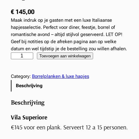
€
145,00
Maak indruk op je gasten met een luxe Italiaanse
hapjesselectie. Perfect voor diner, feestje, borrel of
romantische avond – altijd stijlvol geserveerd. LET OP!
Geef bij notities op de afreken pagina aan op welke
datum en wel tijdstip je de bestelling zou willen afhalen.
B
Toevoegen aan winkelwagen
o
r
Category:
Borrelplanken & luxe hapjes
r
e
Beschrijving
l
p
Beschrijving
l
a
Vila Superiore
n
€145 voor een plank. Serveert 12 a 15 personen.
k
–