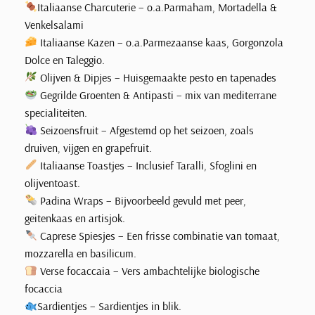
V
Italiaanse Charcuterie – o.a.Parmaham, Mortadella &
i
Venkelsalami
l
Italiaanse Kazen – o.a.Parmezaanse kaas, Gorgonzola
a
Dolce en Taleggio.
S
Olijven & Dipjes – Huisgemaakte pesto en tapenades
u
Gegrilde Groenten & Antipasti – mix van mediterrane
p
specialiteiten.
e
Seizoensfruit – Afgestemd op het seizoen, zoals
r
druiven, vijgen en grapefruit.
i
Italiaanse Toastjes – Inclusief Taralli, Sfoglini en
o
olijventoast.
r
Padina Wraps – Bijvoorbeeld gevuld met peer,
e
a
geitenkaas en artisjok.
a
Caprese Spiesjes – Een frisse combinatie van tomaat,
n
mozzarella en basilicum.
t
Verse focaccaia – Vers ambachtelijke biologische
a
focaccia
l
Sardientjes – Sardientjes in blik.