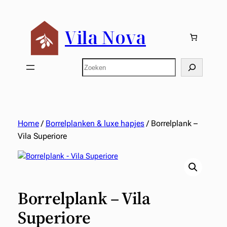
Ga
naar
Vila Nova
de
inhoud
Zoeken
Home
/
Borrelplanken & luxe hapjes
/ Borrelplank –
Vila Superiore
Borrelplank – Vila
Superiore