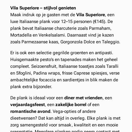
Vila Superiore – stijlvol genieten
Maak indruk op je gasten met de
Vila Superiore
, een
luxe Italiaanse plank voor 12–15 personen (€145). De
plank bevat Italiaanse charcuterie zoals Parmaham,
Mortadella en Venkelsalami. Daarnaast vind je kazen
zoals Parmezaanse kaas, Gorgonzola Dolce en Taleggio.
Er is ook een selectie gegrilde groenten en antipasti.
Huisgemaakte pesto’s en tapenades maken het geheel
compleet. Seizoensfruit, Italiaanse toastjes zoals Taralli
en Sfoglini, Padina wraps, frisse Caprese spiesjes, verse
ambachtelijke focaccia en sardientjes in blik maken de
plank extra bijzonder.
De plank is ideaal voor een
diner met vrienden
, een
verjaardagsfeest
, een
zakelijke borrel
of een
romantische avond
. Vega-opties of andere
dieetwensen? Dat kan altijd in overleg. Elke plank is met
zorg samengesteld voor smaak, kwaliteit en een mooie
presentatie. Meerdere planken nodig neem contact met